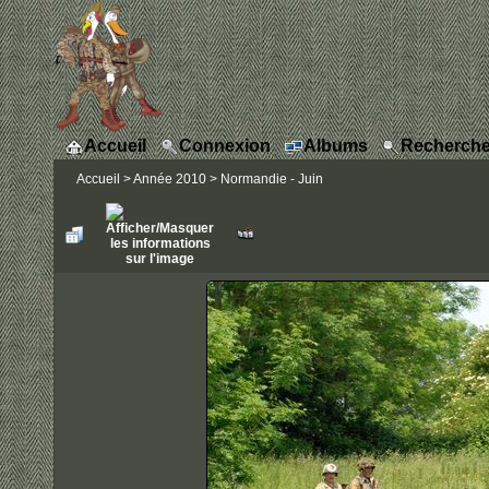
Accueil
Connexion
Albums
Recherche
Accueil
>
Année 2010
>
Normandie - Juin