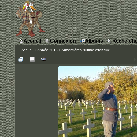
Accueil
Connexion
Albums
Recherche
Accueil
>
Année 2018
>
Armentières l'ultime offensive
P