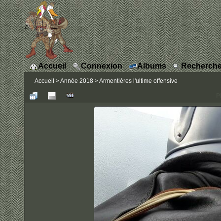
Accueil
Connexion
Albums
Recherche
Accueil
>
Année 2018
>
Armentières l'ultime offensive
P