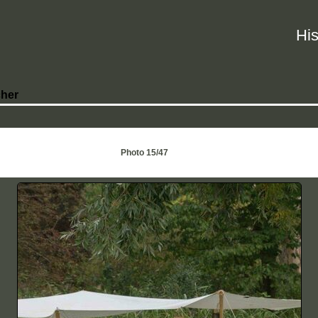
His
her
Photo 15/47