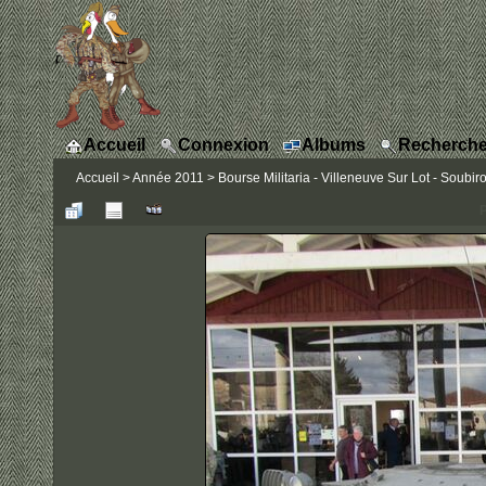
Accueil
Connexion
Albums
Recherche
Accueil
>
Année 2011
>
Bourse Militaria - Villeneuve Sur Lot - Soubiro
P