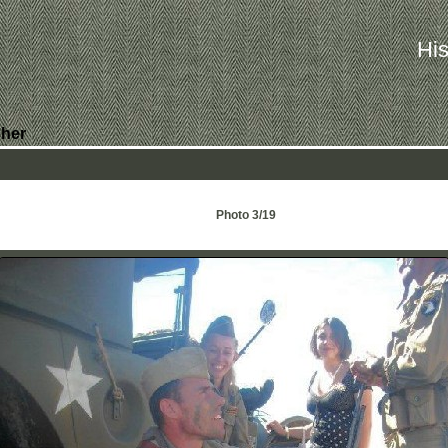
His
her
Photo 3/19