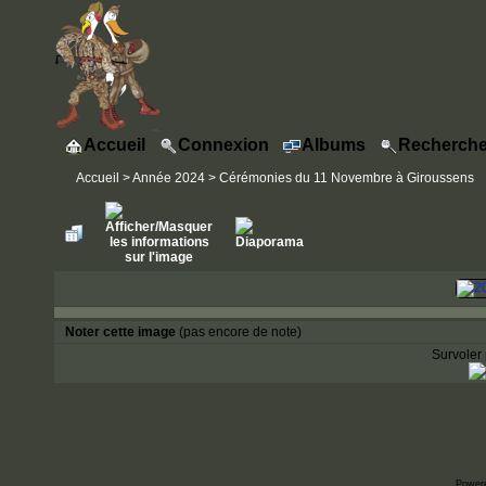
Accueil
Connexion
Albums
Recherche
Accueil
>
Année 2024
>
Cérémonies du 11 Novembre à Giroussens
Noter cette image
(pas encore de note)
Survoler 
Power