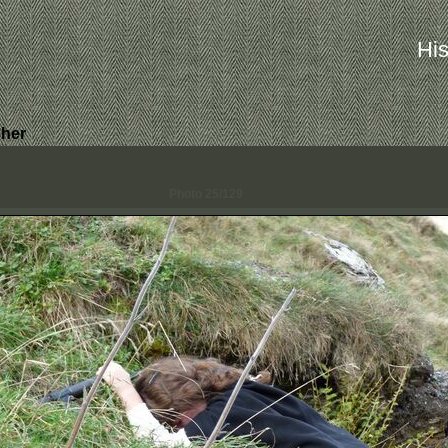
His
her
Photo 25/129