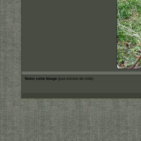
Noter cette image
(pas encore de note)