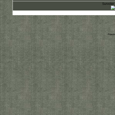
Survoler 
Power