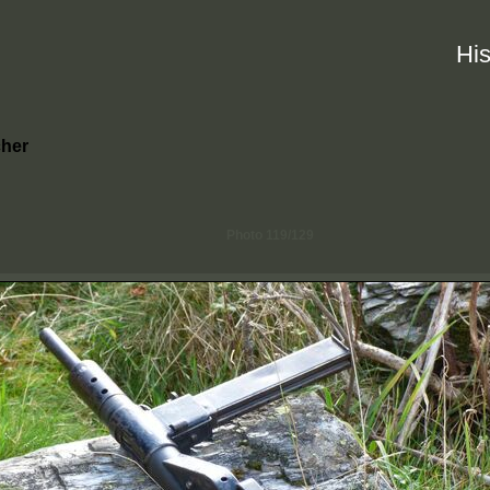
His
her
Photo 119/129