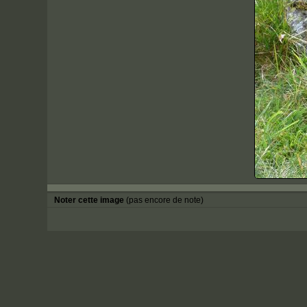
Noter cette image
(pas encore de note)