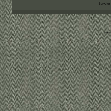
Survoler 
Power