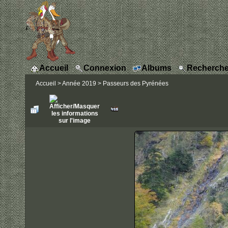
Accueil
Connexion
Albums
Recherche
Accueil
>
Année 2019
>
Passeurs des Pyrénées