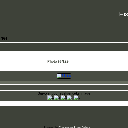
His
her
Photo 98/129
Survoler pour évaluer cette image
Powered by
Coppermine Photo Gallery