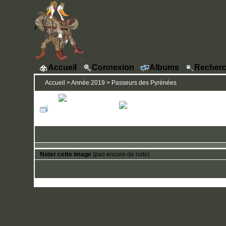
Accueil
Connexion
Albums
Recherc
Accueil
>
Année 2019
>
Passeurs des Pyrénées
Noter cette image
(pas encore de note)