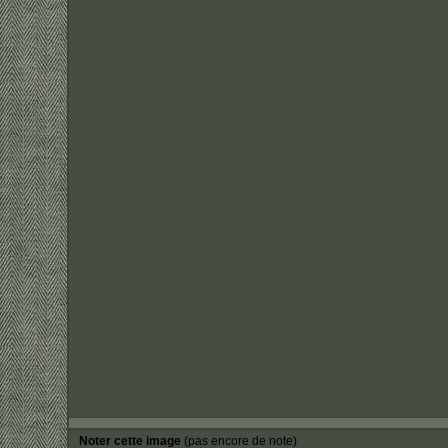
Noter cette image
(pas encore de note)