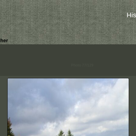
His
her
Photo 77/129