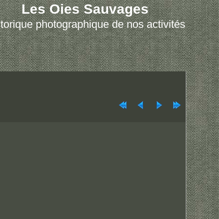
Les Oies Sauvages
torique photographique de nos activités