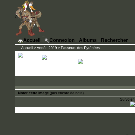
Accueil
Connexion
Albums
Rechercher
Accueil
>
Année 2019
>
Passeurs des Pyrénées
Noter cette image
(pas encore de note)
Survoler 