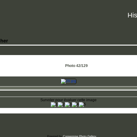
His
her
Photo 42/129
Survoler pour évaluer cette image
Powered by
Coppermine Photo Gallery