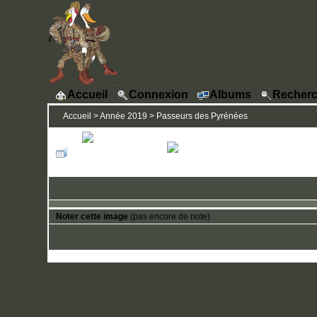
Accueil
Connexion
Albums
Recherc
Accueil
>
Année 2019
>
Passeurs des Pyrénées
Noter cette image
(pas encore de note)