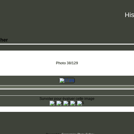
His
her
Photo 38/129
Survoler pour évaluer cette image