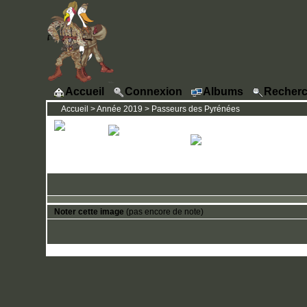
Accueil
Connexion
Albums
Recherc
Accueil
>
Année 2019
>
Passeurs des Pyrénées
Noter cette image
(pas encore de note)