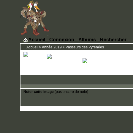
Accueil
Connexion
Albums
Rechercher
Accueil
>
Année 2019
>
Passeurs des Pyrénées
Noter cette image
(pas encore de note)