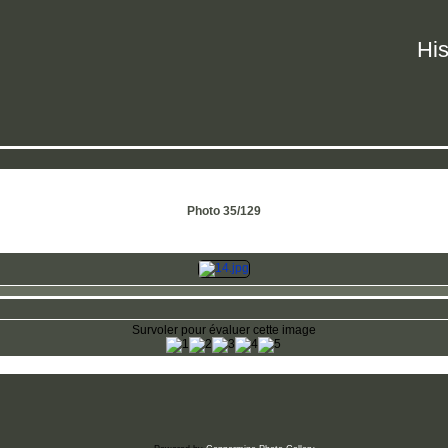
His
Photo 35/129
Survoler pour évaluer cette image