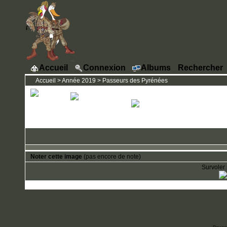
Accueil
Connexion
Albums
Rechercher
Accueil
>
Année 2019
>
Passeurs des Pyrénées
Noter cette image
(pas encore de note)
Survoler 