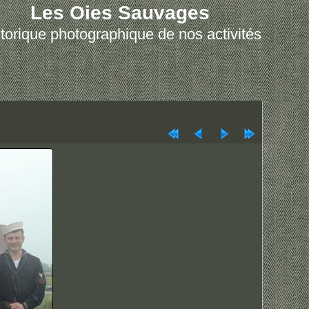
Les Oies Sauvages
torique photographique de nos activités