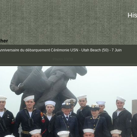
His
her
iversaire du débarquement Cérémonie USN - Utah Beach (50) - 7 Juin
Photo 33/39