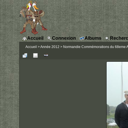
Accueil
Connexion
Albums
Recherc
Accueil
>
Année 2012
>
Normandie Commémorations du 68eme Ann