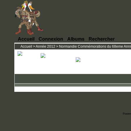
Accueil
Connexion
Albums
Rechercher
Accueil
>
Année 2012
>
Normandie Commémorations du 68eme Annive
Power