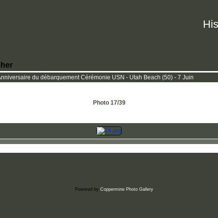
His
her
iversaire du débarquement Cérémonie USN - Utah Beach (50) - 7 Juin
Photo 17/39
Powered by
Coppermine Photo Gallery