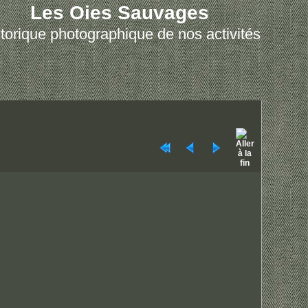
Les Oies Sauvages
torique photographique de nos activités