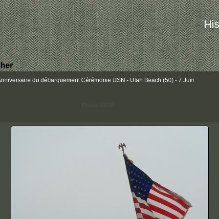
His
her
iversaire du débarquement Cérémonie USN - Utah Beach (50) - 7 Juin
Photo 18/39