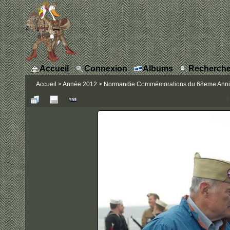
Accueil
Connexion
Albums
Recherche
Accueil
>
Année 2012
>
Normandie Commémorations du 68eme Annive
P