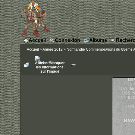
Accueil
Connexion
Albums
Recherc
Accueil
>
Année 2012
>
Normandie Commémorations du 68eme Ann