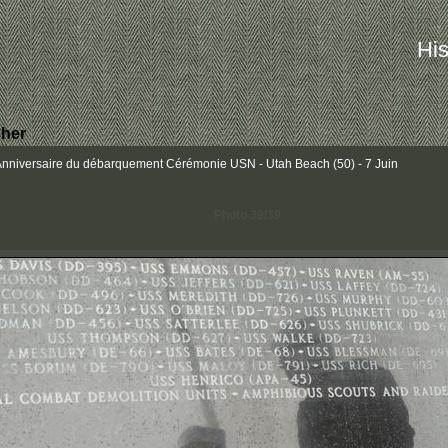
His
her
iversaire du débarquement Cérémonie USN - Utah Beach (50) - 7 Juin
Photo 39/39