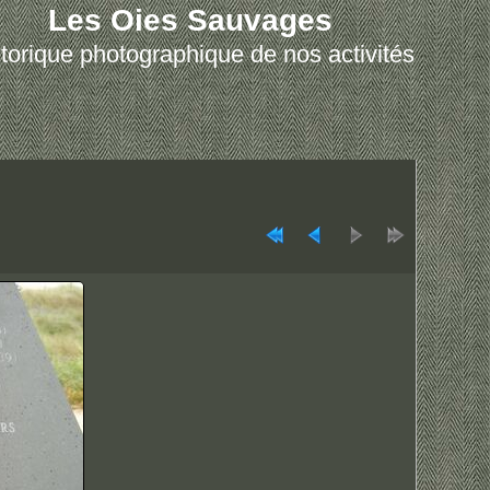
Les Oies Sauvages
torique photographique de nos activités