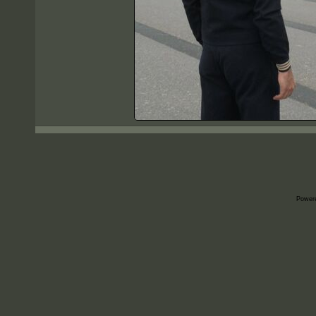
Power