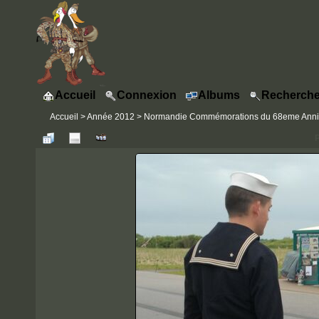
Accueil
Connexion
Albums
Recherche
Accueil
>
Année 2012
>
Normandie Commémorations du 68eme Annive
P