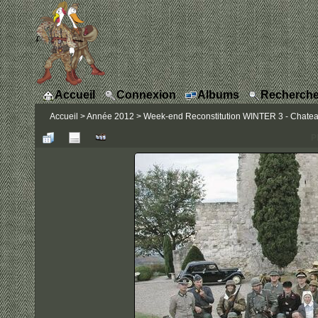
Accueil
Connexion
Albums
Recherche
Accueil
>
Année 2012
>
Week-end Reconstitution WINTER 3 - Chateau
P