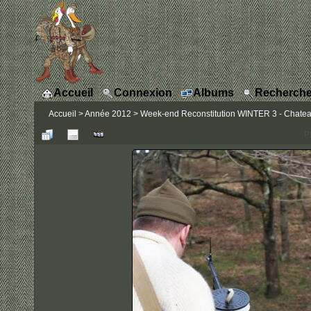
Accueil
Connexion
Albums
Recherche
Accueil
>
Année 2012
>
Week-end Reconstitution WINTER 3 - Chateau
P