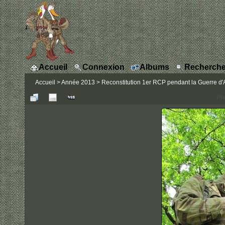
Accueil
Connexion
Albums
Recherche
Accueil
>
Année 2013
>
Reconstitution 1er RCP pendant la Guerre d'A
Ph