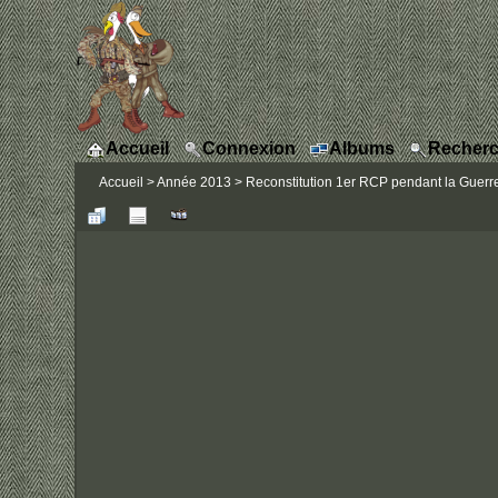
Accueil
Connexion
Albums
Recherc
Accueil
>
Année 2013
>
Reconstitution 1er RCP pendant la Guerre 