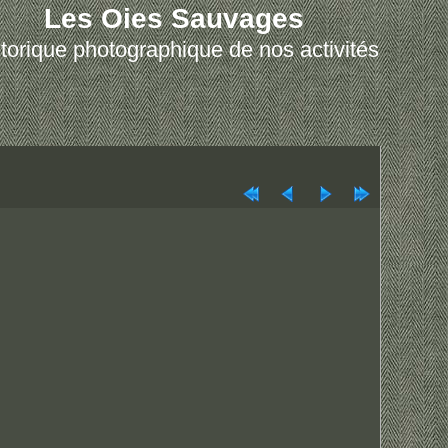
Les Oies Sauvages
torique photographique de nos activités