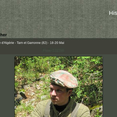
His
her
d'Algérie - Tarn et Garronne (82) - 18-20 Mai
Photo 122/390