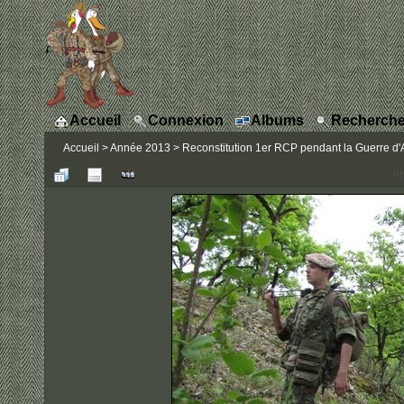
Accueil
Connexion
Albums
Recherche
Accueil
>
Année 2013
>
Reconstitution 1er RCP pendant la Guerre d'A
Ph