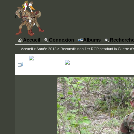
Accueil
Connexion
Albums
Recherche
Accueil
>
Année 2013
>
Reconstitution 1er RCP pendant la Guerre d'A