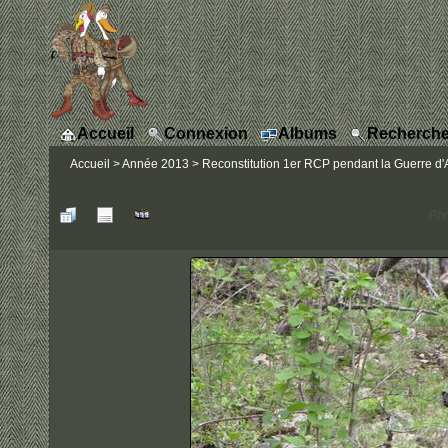
Accueil
Connexion
Albums
Recherche
Accueil
>
Année 2013
>
Reconstitution 1er RCP pendant la Guerre d'A
Pho