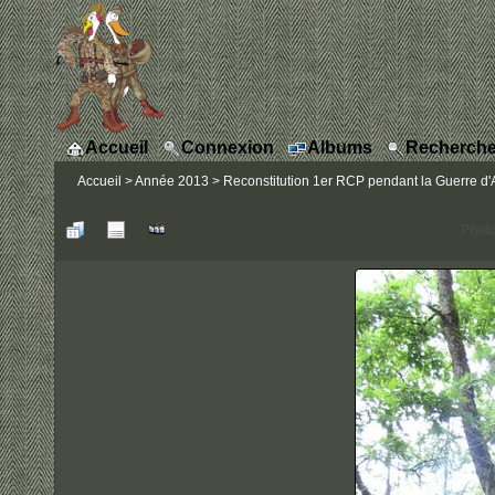
Accueil
Connexion
Albums
Recherche
Accueil
>
Année 2013
>
Reconstitution 1er RCP pendant la Guerre d'A
Photo