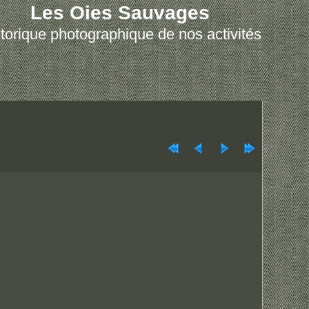
Les Oies Sauvages
torique photographique de nos activités