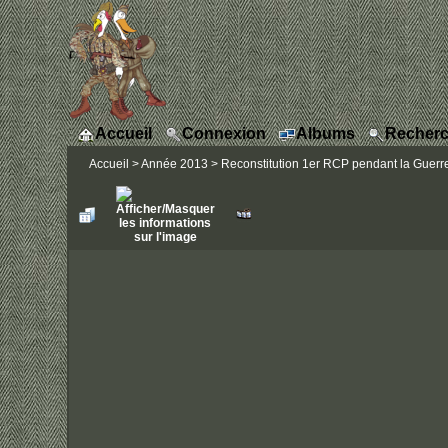
Accueil
Connexion
Albums
Recherc
Accueil
>
Année 2013
>
Reconstitution 1er RCP pendant la Guerre 