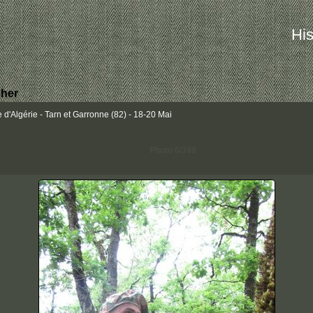
His
her
d'Algérie - Tarn et Garronne (82) - 18-20 Mai
Photo 6/390