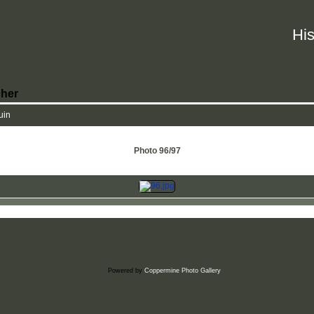
His
her
uin
Photo 96/97
Powered by
Coppermine Photo Gallery