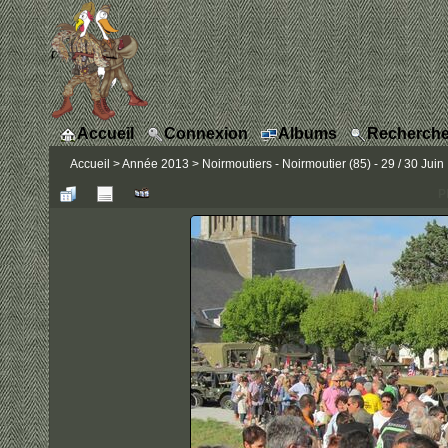
Accueil
Connexion
Albums
Recherche
Accueil
>
Année 2013
>
Noirmoutiers - Noirmoutier (85) - 29 / 30 Juin
P