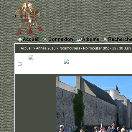
Accueil
Connexion
Albums
Recherche
Accueil
>
Année 2013
>
Noirmoutiers - Noirmoutier (85) - 29 / 30 Juin