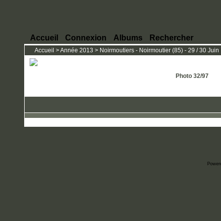
Accueil
Connexion
Albums
Rechercher
Accueil
>
Année 2013
>
Noirmoutiers - Noirmoutier (85) - 29 / 30 Juin
Photo 32/97
Power