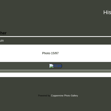
His
her
uin
Photo 15/97
Powered by
Coppermine Photo Gallery