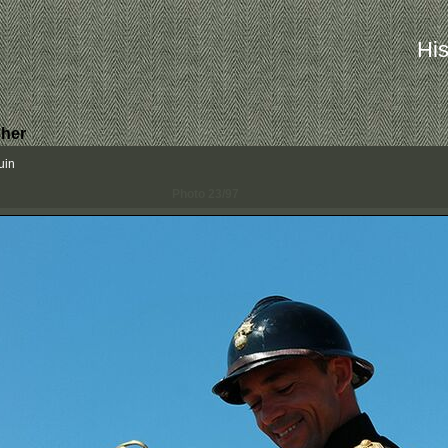
His
her
uin
Photo 23/97