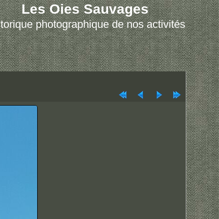
Les Oies Sauvages
torique photographique de nos activités