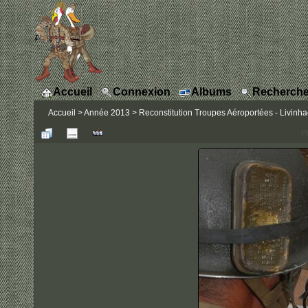
Accueil
Connexion
Albums
Recherche
Accueil
>
Année 2013
>
Reconstitution Troupes Aéroportées - Livinhac
P