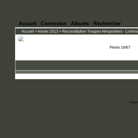
Accueil
Connexion
Albums
Rechercher
Accueil
>
Année 2013
>
Reconstitution Troupes Aéroportées - Livinhac
Photo 19/67
Power