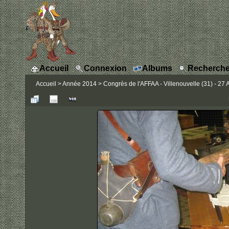
Accueil
Connexion
Albums
Recherche
Accueil
>
Année 2014
>
Congrès de l'AFFAA - Villenouvelle (31) - 27 A