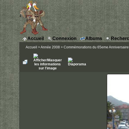
Accueil
Connexion
Albums
Recherc
Accueil
>
Année 2008
>
Commémorations du 65eme Anniversaire de 