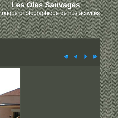
Les Oies Sauvages
torique photographique de nos activités