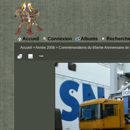
Accueil
Connexion
Albums
Recherche
Accueil
>
Année 2008
>
Commémorations du 65eme Anniversaire de la l
P