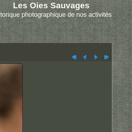
Les Oies Sauvages
torique photographique de nos activités