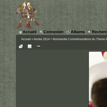
Accueil
Connexion
Albums
Recherc
Accueil
>
Année 2014
>
Normandie Commémorations du 70eme Ann