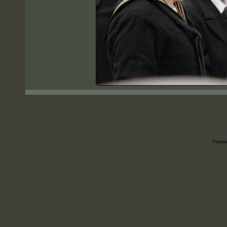
Power