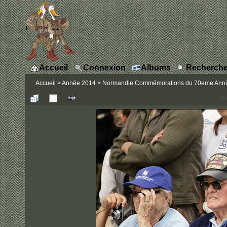
Accueil
Connexion
Albums
Recherche
Accueil
>
Année 2014
>
Normandie Commémorations du 70eme Annive
Ph