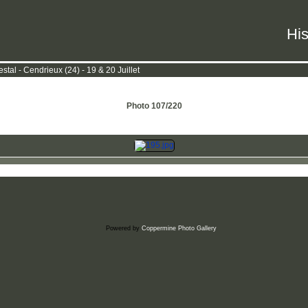
His
tal - Cendrieux (24) - 19 & 20 Juillet
Photo 107/220
Powered by
Coppermine Photo Gallery