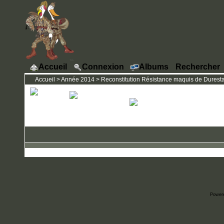
Accueil
Connexion
Albums
Rechercher
Accueil
>
Année 2014
>
Reconstitution Résistance maquis de Durestal 
Power